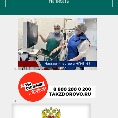
Написать
-->
-->