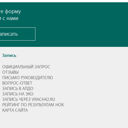
те форму
и с нами
аписать
Запись
ОФИЦИАЛЬНЫЙ ЗАПРОС
ОТЗЫВЫ
ПИСЬМО РУКОВОДИТЕЛЮ
ВОПРОС-ОТВЕТ
ЗАПИСЬ В АЛДО
ЗАПИСЬ НА ЭКО
ЗАПИСЬ ЧЕРЕЗ VRACH42.RU
РЕЙТИНГ ПО РЕЗУЛЬТАТАМ НОК
КАРТА САЙТА