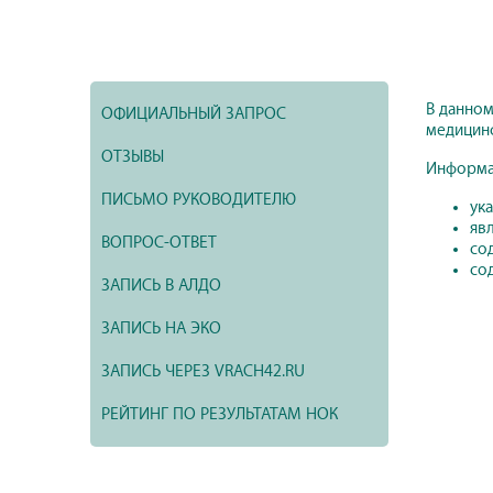
В данном
ОФИЦИАЛЬНЫЙ ЗАПРОС
медицинс
ОТЗЫВЫ
Информац
ПИСЬМО РУКОВОДИТЕЛЮ
ук
яв
ВОПРОС-ОТВЕТ
со
со
ЗАПИСЬ В АЛДО
ЗАПИСЬ НА ЭКО
ЗАПИСЬ ЧЕРЕЗ VRACH42.RU
РЕЙТИНГ ПО РЕЗУЛЬТАТАМ НОК