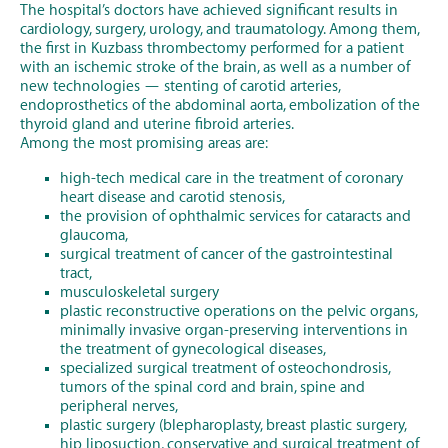
The hospital’s doctors have achieved significant results in
cardiology, surgery, urology, and traumatology. Among them,
the first in Kuzbass thrombectomy performed for a patient
with an ischemic stroke of the brain, as well as a number of
new technologies — stenting of carotid arteries,
endoprosthetics of the abdominal aorta, embolization of the
thyroid gland and uterine fibroid arteries.
Among the most promising areas are:
high-tech medical care in the treatment of coronary
heart disease and carotid stenosis,
the provision of ophthalmic services for cataracts and
glaucoma,
surgical treatment of cancer of the gastrointestinal
tract,
musculoskeletal surgery
plastic reconstructive operations on the pelvic organs,
minimally invasive organ-preserving interventions in
the treatment of gynecological diseases,
specialized surgical treatment of osteochondrosis,
tumors of the spinal cord and brain, spine and
peripheral nerves,
plastic surgery (blepharoplasty, breast plastic surgery,
hip liposuction, conservative and surgical treatment of