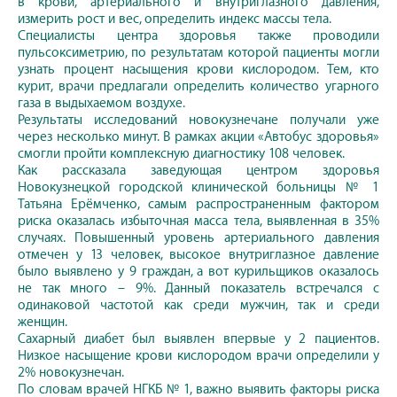
в крови, артериального и внутриглазного давления,
измерить рост и вес, определить индекс массы тела.
Специалисты центра здоровья также проводили
пульсоксиметрию, по результатам которой пациенты могли
узнать процент насыщения крови кислородом. Тем, кто
курит, врачи предлагали определить количество угарного
газа в выдыхаемом воздухе.
Результаты исследований новокузнечане получали уже
через несколько минут. В рамках акции «Автобус здоровья»
смогли пройти комплексную диагностику 108 человек.
Как рассказала заведующая центром здоровья
Новокузнецкой городской клинической больницы № 1
Татьяна Ерёмченко, самым распространенным фактором
риска оказалась избыточная масса тела, выявленная в 35%
случаях. Повышенный уровень артериального давления
отмечен у 13 человек, высокое внутриглазное давление
было выявлено у 9 граждан, а вот курильщиков оказалось
не так много – 9%. Данный показатель встречался с
одинаковой частотой как среди мужчин, так и среди
женщин.
Сахарный диабет был выявлен впервые у 2 пациентов.
Низкое насыщение крови кислородом врачи определили у
2% новокузнечан.
По словам врачей НГКБ № 1, важно выявить факторы риска