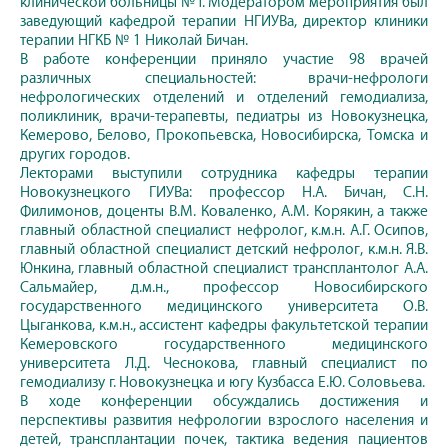
клинической больницы №1. Модератором мероприятия был
заведующий кафедрой терапии НГИУВа, директор клиники
терапии НГКБ № 1 Николай Бичан.
В работе конференции приняло участие 98 врачей
различных специальностей: врачи-нефрологи
нефрологических отделений и отделений гемодиализа,
поликлиник, врачи-терапевты, педиатры из Новокузнецка,
Кемерово, Белово, Прокопьевска, Новосибирска, Томска и
других городов.
Лекторами выступили сотрудника кафедры терапии
Новокузнецкого ГИУВа: профессор Н.А. Бичан, С.Н.
Филимонов, доценты В.М. Коваленко, А.М. Корякин, а также
главный областной специалист нефролог, к.м.н. А.Г. Осипов,
главный областной специалист детский нефролог, к.м.н. Я.В.
Юнкина, главный областной специалист трансплантолог А.А.
Сальмайер, д.м.н., профессор Новосибирского
государственного медицинского университета О.В.
Цыганкова, к.м.н., ассистент кафедры факультетской терапии
Кемеровского государственного медицинского
университета Л.Д. Чеснокова, главный специалист по
гемодиализу г. Новокузнецка и югу Кузбасса Е.Ю. Соловьева.
В ходе конференции обсуждались достижения и
перспективы развития нефрологии взрослого населения и
детей, трансплантации почек, тактика ведения пациентов