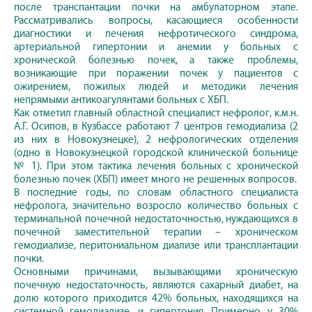
после транспантации почки на амбулаторном этапе.
Рассматривались вопросы, касающиеся особенности
диагностики и лечения нефротического синдрома,
артериальной гипертонии и анемии у больных с
хронической болезнью почек, а также проблемы,
возникающие при поражении почек у пациентов с
ожирением, пожилых людей и методики лечения
непрямыми антикоагулянтами больных с ХБП.
Как отметил главный областной специалист нефролог, к.м.н.
А.Г. Осипов, в Кузбассе работают 7 центров гемодиализа (2
из них в Новокузнецке), 2 нефрологических отделения
(одно в Новокузнецкой городской клинической больнице
№ 1). При этом тактика лечения больных с хронической
болезнью почек (ХБП) имеет много не решенных вопросов.
В последние годы, по словам областного специалиста
нефролога, значительно возросло количество больных с
терминальной почечной недостаточностью, нуждающихся в
почечной заместительной терапии – хроническом
гемодиализе, перитониальном диализе или трансплантации
почки.
Основными причинами, вызывающими хроническую
почечную недостаточность, являются сахарный диабет, на
долю которого приходится 42% больных, находящихся на
системной гемодиализе, и гипертония. Примерно у 30%