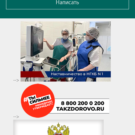
Написать
-->
-->