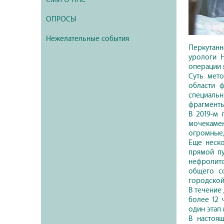
ОПРОСЫ
Нежелательные события
Перкутанн
урологи 
операции 
Суть мет
области 
специаль
фрагменты
В 2019-м 
мочекаме
огромные,
Еще неско
прямой п
нефролито
общего с
городской
В течение
более 12 
один этап
В настоя