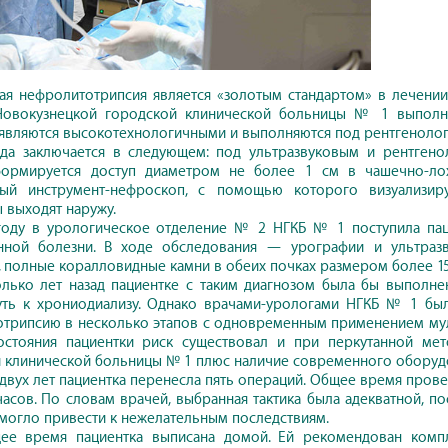
ая нефролитотрипсия является «золотым стандартом» в лечении 
Новокузнецкой городской клинической больницы № 1 выполн
являются высокотехнологичными и выполняются под рентгенологи
ода заключается в следующем: под ультразвуковым и рентген
формируется доступ диаметром не более 1 см в чашечно-лох
ный инструмент-нефроскоп, с помощью которого визуализиру
 выходят наружу.
году в урологическое отделение № 2 НГКБ № 1 поступила пац
нной болезни. В ходе обследования — урографии и ультраз
 полные коралловидные камни в обеих почках размером более 15
лько лет назад пациентке с таким диагнозом была бы выполнен
уть к хрониодиализу. Однако врачами-урологами НГКБ № 1 бы
трипсию в несколько этапов с одновременным применением муль
остояния пациентки риск существовал и при перкутанной мет
 клинической больницы № 1 плюс наличие современного оборуд
 двух лет пациентка перенесла пять операций. Общее время пров
часов. По словам врачей, выбранная тактика была адекватной, 
 могло привести к нежелательным последствиям.
щее время пациентка выписана домой. Ей рекомендован комп