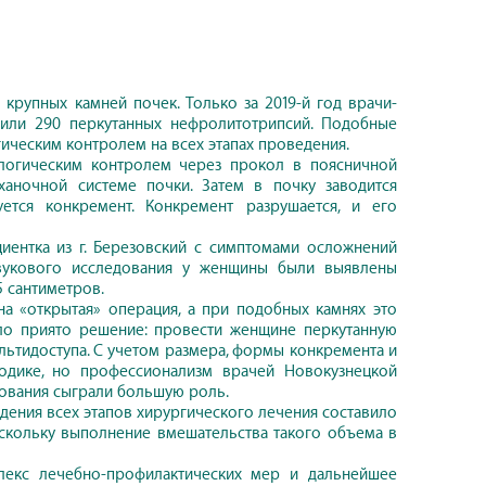
крупных камней почек. Только за 2019-й год врачи-
или 290 перкутанных нефролитотрипсий. Подобные
ческим контролем на всех этапах проведения.
ологическим контролем через прокол в поясничной
аночной системе почки. Затем в почку заводится
ется конкремент. Конкремент разрушается, и его
иентка из г. Березовский с симптомами осложнений
вукового исследования у женщины были выявлены
 сантиметров.
а «открытая» операция, а при подобных камнях это
ло приято решение: провести женщине перкутанную
тидоступа. С учетом размера, формы конкремента и
одике, но профессионализм врачей Новокузнецкой
ования сыграли большую роль.
едения всех этапов хирургического лечения составило
поскольку выполнение вмешательства такого объема в
лекс лечебно-профилактических мер и дальнейшее