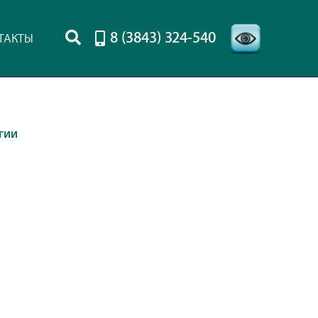
8 (3843) 324-540
ТАКТЫ
-->
гии