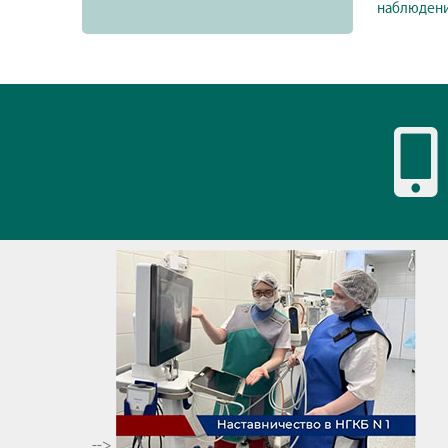
наблюдени
-->