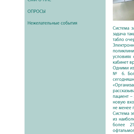
ОПРОСЫ
Нежелательные события
Система э
задача та
табло оче
Электрон
поликлини
условиях 
кабинет вр
Одними из
№ 6. Бол
сегодняшн
«Организа
рассказыв
пациент –
новую вхо
не менее 
Система э
из наибол
более 21
офтальмол