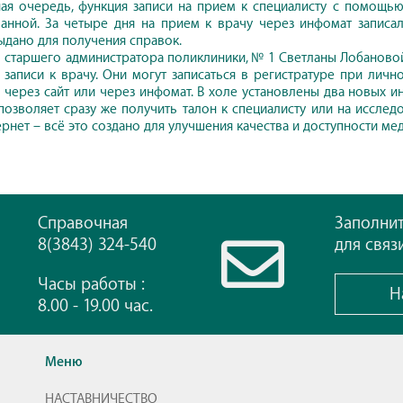
ая очередь, функция записи на прием к специалисту с помощью
анной. За четыре дня на прием к врачу через инфомат записало
ыдано для получения справок.
 старшего администратора поликлиники, № 1 Светланы Лобановой
 записи к врачу. Они могут записаться в регистратуре при лич
я через сайт или через инфомат. В холе установлены два новых и
позволяет сразу же получить талон к специалисту или на исслед
ернет – всё это создано для улучшения качества и доступности м
Справочная
Заполни
8(3843) 324-540
для связ
Часы работы :
Н
8.00 - 19.00 час.
Меню
НАСТАВНИЧЕСТВО