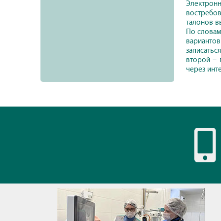
Электронн
востребов
талонов в
По словам
вариантов
записатьс
второй – 
через инт