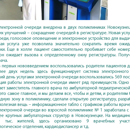
лектронной очереди внедрена в двух поликлиниках Новокузне
ких улучшений – сокращение очередей в регистратуре. Новая услу
реди, голосовое оповещение и электронное устройство для выда
ная услуга уже позволила значительно сократить время ожид
ки. Еще в холле пациент самостоятельно пробивает себе номер
он ожидает вызова к определенному окну регистратуры. Получ
ача.
 первых нововведением воспользовались родители пациентов де
ее двух недель здесь функционирует система электронного у
ий день услугами электронной очереди воспользовались 569 пос
ция работы электронной очереди имеет ряд преимуществ. Одно и
ает заместитель главного врача по амбулаторной педиатрической
 это самое главное, и мы делаем все, чтобы и детям, и родителя
дную зону в поликлинику, сделали открытую регистратуру, разра
полезная вещь – информационное табло с графиком работы враче
лектронной очереди во взрослой поликлинике № 1 заработала с 
ее крупных амбулаторных структур в Новокузнецке. На медици
 тыс. жителей, здесь организовано 9 врачебных участк
огическое отделения, кардиодиспансер и т.д.