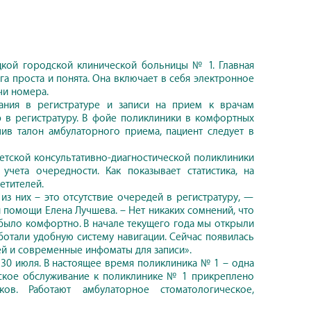
цкой городской клинической больницы № 1. Главная
га проста и понята. Она включает в себя электронное
чи номера.
ания в регистратуре и записи на прием к врачам
 в регистратуру. В фойе поликлиники в комфортных
ив талон амбулаторного приема, пациент следует в
тской консультативно-диагностической поликлиники
чета очередности. Как показывает статистика, на
етителей.
з них – это отсутствие очередей в регистратуру, —
 помощи Елена Лучшева. – Нет никаких сомнений, что
м было комфортно. В начале текущего года мы открыли
ботали удобную систему навигации. Сейчас появилась
й и современные инфоматы для записи».
30 июля. В настоящее время поликлиника № 1 – одна
нское обслуживание к поликлинике № 1 прикреплено
ов. Работают амбулаторное стоматологическое,