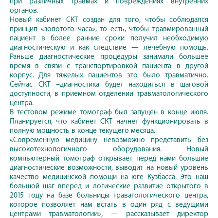
при различных травмах и повреждениях внутренних
органов.
Новый кабинет СКТ создан для того, чтобы соблюдался
принцип «золотого часа», то есть, чтобы травмированный
пациент в более ранние сроки получил необходимую
диагностическую и как следствие — лечебную помощь.
Раньше диагностические процедуры занимали большее
время в связи с транспортировкой пациента в другой
корпус. Для тяжелых пациентов это было травматично.
Сейчас СКТ –диагностика будет находиться в шаговой
доступности, в приемном отделении травматологичеcкого
центра.
В тестовом режиме томограф был запущен в конце июля.
Планируется, что кабинет СКТ начнет функционировать в
полную мощность в конце текущего месяца.
«Современную медицину невозможно представить без
высокотехнологичного оборудования. Новый
компьютерный томограф открывает перед нами большие
диагностические возможности, выводит на новый уровень
качество медицинской помощи на юге Кузбасса. Это наш
большой шаг вперед и логические развитие открытого в
2015 году на базе больницы траватологического центра,
которое позволяет нам встать в один ряд с ведущими
центрами травматологии», — рассказывает директор