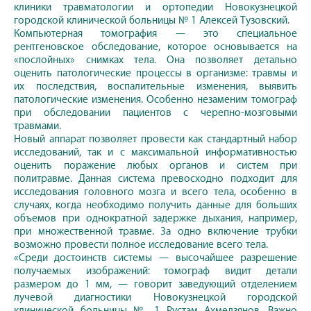
клиники травматологии и ортопедии Новокузнецкой
городской клинической больницы № 1 Алексей Тузовский.
Компьютерная томография — это специальное
рентгеновское обследование, которое основывается на
«послойных» снимках тела. Она позволяет детально
оценить патологические процессы в организме: травмы и
их последствия, воспалительные изменения, выявить
патологические изменения. Особенно незаменим томограф
при обследовании пациентов с черепно-мозговыми
травмами.
Новый аппарат позволяет провести как стандартный набор
исследований, так и с максимальной информативностью
оценить поражение любых органов и систем при
политравме. Данная система превосходно подходит для
исследования головного мозга и всего тела, особенно в
случаях, когда необходимо получить данные для больших
объемов при однократной задержке дыхания, например,
при множественной травме. За одно включение трубки
возможно провести полное исследование всего тела.
«Среди достоинств системы — высочайшее разрешение
получаемых изображений: томограф видит детали
размером до 1 мм, — говорит заведующий отделением
лучевой диагностики Новокузнецкой городской
клинической больницы № 1 Рустам Ахмедзянов. Важно