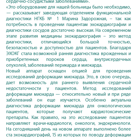
сердечно-сосудистыми заболеваниями».
«Это оборудование для нашей больницы было необходимо,
— рассказывает заведующая отделением функциональной
диагностики НГКБ № 1 Марина Задорожная, – так как
потребность в проведении пациентам эхокардиографии и
диагностики сосудов достаточно высокая. На современном
этапе развития медицины эхокардиография – это метод
диагностики, отличающийся большой точностью,
безопасностью и доступностью для пациентов. Благодаря
ЭХОКГ стала возможной ранняя диагностика врожденных и
приобретенных пороков сердца, внутрисердечных
опухолей, заболеваний перикарда и миокарда.
Новый аппарат оснащен опцией для проведения
исследований деформации миокарда. Это, в свою очередь,
дает возможность для раннего выявления сердечной
недостаточности у пациентов. Метод исследований
деформации миокарда — относительно новый и при ряде
заболеваний он еще изучается. Особенно актуальна
диагностика деформации миокарда для онкологических
пациентов, которые получают кардиотоксические
препараты. Как правило, на это исследование пациентов
направляют врачи-кардиологи, онкологи, эндокринологи.
На сегодняшний день на новом аппарате выполнено более
ста эхокардиографий, 15 из которых по поводу деформации