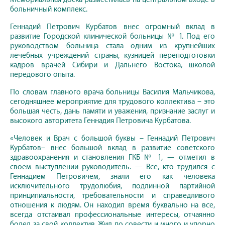
больничный комплекс.
Геннадий Петрович Курбатов внес огромный вклад в
развитие Городской клинической больницы № 1. Под его
руководством больница стала одним из крупнейших
лечебных учреждений страны, кузницей переподготовки
кадров врачей Сибири и Дальнего Востока, школой
передового опыта.
По словам главного врача больницы Василия Мальчикова,
сегодняшнее мероприятие для трудового коллектива – это
большая честь, дань памяти и уважения, признание заслуг и
высокого авторитета Геннадия Петровича Курбатова.
«Человек и Врач с большой буквы – Геннадий Петрович
Курбатов– внес большой вклад в развитие советского
здравоохранения и становления ГКБ № 1, — отметил в
своем выступлении руководитель. — Все, кто трудился с
Геннадием Петровичем, знали его как человека
исключительного трудолюбия, подлинной партийной
принципиальности, требовательности и справедливого
отношения к людям. Он находил время буквально на все,
всегда отстаивал профессиональные интересы, отчаянно
болел за свой коллектив. Жил по совести и много и упорно