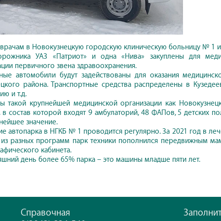
врачам в Новокузнецкую городскую клиническую больницу № 1 им
орожника УАЗ «Патриот» и одна «Нива» закуплены для мед
ции первичного звена здравоохранения.
ные автомобили будут задействованы для оказания медицинск
цкого района. Транспортные средства распределены в Кузеде
ю и т.д.
ы такой крупнейшей медицинской организации как Новокузнецк
, в состав которой входят 9 амбулаторий, 48 ФАПов, 5 детских 
нейшее значение.
е автопарка в НГКБ № 1 проводится регулярно. За 2021 год в ле
 из разных программ парк техники пополнился передвижным м
фического кабинета.
яшний день более 65% парка – это машины младше пяти лет.
Справочная
Заполни