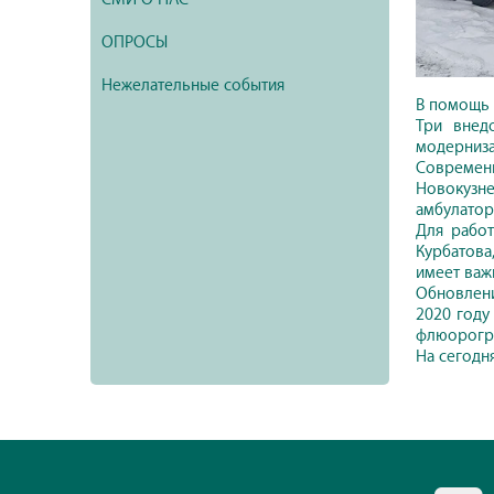
ОПРОСЫ
Нежелательные события
В помощь 
Три внед
модерниза
Современ
Новокузне
амбулатори
Для работ
Курбатова
имеет важ
Обновлени
2020 году
флюорогра
На сегодн