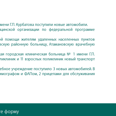
ени Г.П. Курбатова поступили новые автомобили.
ицинской организации по федеральной программе
ой помощи жителям удаленных населенных пунктов
евскую районную больницу, Атамановскую врачебную
ая городская клиническая больница № 1 имени Г.П.
поликлиник и 11 взрослых поликлиник новый транспорт
чебное учреждение поступило 3 новых автомобилей. В
аммографом и ФАПом, 2 прицепами для обслуживания
те форму