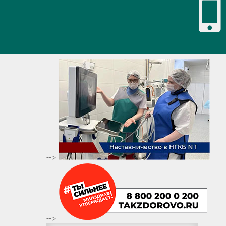
-->
-->