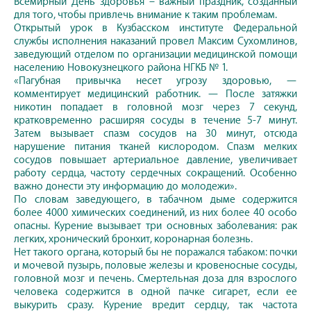
Всемирный День здоровья – важный праздник, созданный
для того, чтобы привлечь внимание к таким проблемам.
Открытый урок в Кузбасском институте Федеральной
службы исполнения наказаний провел Максим Сухомлинов,
заведующий отделом по организации медицинской помощи
населению Новокузнецкого района НГКБ № 1.
«Пагубная привычка несет угрозу здоровью, —
комментирует медицинский работник. — После затяжки
никотин попадает в головной мозг через 7 секунд,
кратковременно расширяя сосуды в течение 5-7 минут.
Затем вызывает спазм сосудов на 30 минут, отсюда
нарушение питания тканей кислородом. Спазм мелких
сосудов повышает артериальное давление, увеличивает
работу сердца, частоту сердечных сокращений. Особенно
важно донести эту информацию до молодежи».
По словам заведующего, в табачном дыме содержится
более 4000 химических соединений, из них более 40 особо
опасны. Курение вызывает три основных заболевания: рак
легких, хронический бронхит, коронарная болезнь.
Нет такого органа, который бы не поражался табаком: почки
и мочевой пузырь, половые железы и кровеносные сосуды,
головной мозг и печень. Смертельная доза для взрослого
человека содержится в одной пачке сигарет, если ее
выкурить сразу. Курение вредит сердцу, так частота