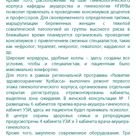
Кроме того, расположение на базе гинекологического
корпуса кафедры акушерства и гинекологии НГИУВа
позволит привлекать к проведению консилиумов доцентов
и профессоров. Для своевременного определения тактики,
маршрутизации беременных женщин с тяжелой
соматической патологией из группы высокого риска в
ближайшее время планируется организовать проведение
консилиумов с привлечением смежных специалистов, таких
как нефролог, терапевт, невролог, гематолог, кардиолог и
др.
Широкие коридоры, удобные холлы – здесь созданы все
условия, чтобы и специалистам, и пациенткам было
максимально комфортно.
Для этого в рамках региональной программы «Развитие
здравоохранение Кузбасса» выполнен ремонт первого
этажа гинекологического корпуса, организована отдельная
открытая регистратура, отремонтированы кабинеты,
выделена зона ожидания. В женской консультации № 1
размещены 6 кабинетов приема-врача-акушера-гинеколога,
кабинет УЗИ, здесь же пациенток будет принимать психолог.
В центре охраны здоровья семьи и репродукции
предусмотрены 4 кабинета УЗИ и 3 кабинета врача-акушера-
гинеколога.
Кроме того, закуплено современное оборудование. Три