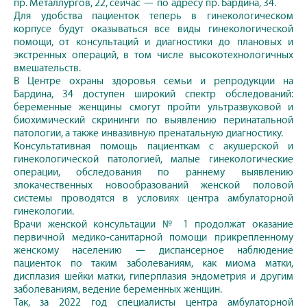
пр. Металлургов, 22, сейчас — по адресу пр. Бардина, 34.
Для удобства пациенток теперь в гинекологическом
корпусе будут оказываться все виды гинекологической
помощи, от консультаций и диагностики до плановых и
экстренных операций, в том числе высокотехнологичных
вмешательств.
В Центре охраны здоровья семьи и репродукции на
Бардина, 34 доступен широкий спектр обследований:
беременные женщины смогут пройти ультразвуковой и
биохимический скрининги по выявлению перинатальной
патологии, а также инвазивную пренатальную диагностику.
Консультативная помощь пациенткам с акушерской и
гинекологической патологией, малые гинекологические
операции, обследования по раннему выявлению
злокачественных новообразований женской половой
системы проводятся в условиях центра амбулаторной
гинекологии.
Врачи женской консультации № 1 продолжат оказание
первичной медико-санитарной помощи прикрепленному
женскому населению — диспансерное наблюдение
пациенток по таким заболеваниям, как миома матки,
дисплазия шейки матки, гиперплазия эндометрия и другим
заболеваниям, ведение беременных женщин.
Так, за 2022 год специалисты центра амбулаторной