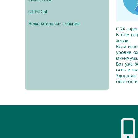
ОПРОСЫ
Нежелательные события
С 24 апре
В этом го
жизни.
Всем изве
уровне ох
минимума.
Вот уже б
оспы и за
Здоровье 
опасности