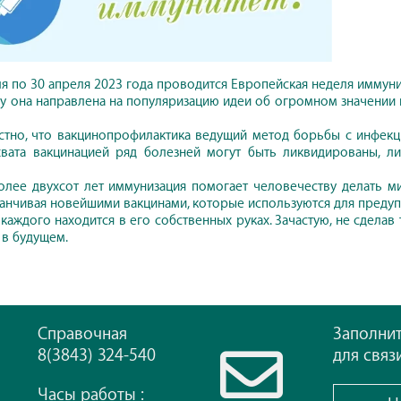
ля по 30 апреля 2023 года проводится Европейская неделя иммуни
ду она направлена на популяризацию идеи об огромном значении
стно, что вакцинопрофилактика ведущий метод борьбы с инфек
вата вакцинацией ряд болезней могут быть ликвидированы, л
олее двухсот лет иммунизация помогает человечеству делать м
канчивая новейшими вакцинами, которые используются для предуп
каждого находится в его собственных руках. Зачастую, не сделав
 в будущем.
Справочная
Заполни
8(3843) 324-540
для связ
Часы работы :