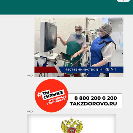
-->
-->