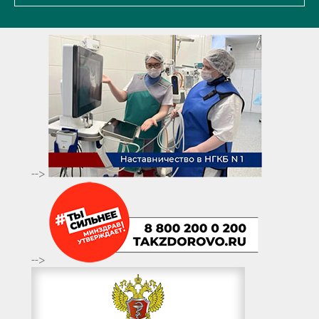
-->
-->