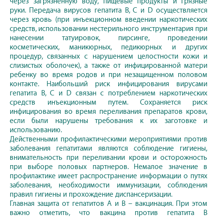
через загрязненную воду, пищевые продукты и грязные
руки. Передача вирусов гепатита B, C и D осуществляется
через кровь (при инъекционном введении наркотических
средств, использовании нестерильного инструментария при
нанесении татуировок, пирсинге, проведении
косметических, маникюрных, педикюрных и других
процедур, связанных с нарушением целостности кожи и
слизистых оболочек), а также от инфицированной матери
ребенку во время родов и при незащищенном половом
контакте. Наибольший риск инфицирования вирусами
гепатита B, C и D связан с потреблением наркотических
средств инъекционным путем. Сохраняется риск
инфицирования во время переливания препаратов крови,
если были нарушены требования к их заготовке и
использованию.
Действенными профилактическими мероприятиями против
заболевания гепатитами являются соблюдение гигиены,
внимательность при переливании крови и осторожность
при выборе половых партнеров. Немалое значение в
профилактике имеет распространение информации о путях
заболевания, необходимости иммунизации, соблюдения
правил гигиены и прохождение диспансеризации.
Главная защита от гепатитов А и В – вакцинация. При этом
важно отметить, что вакцина против гепатита В