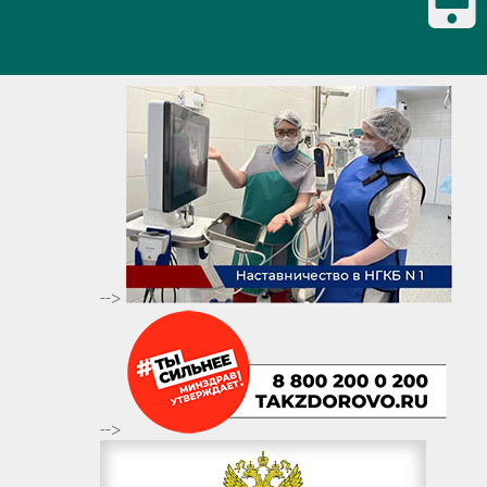
-->
-->