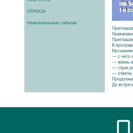
ОПРОСЫ
Нежелательные события
Приглаша
Уважаемы
Приглашае
В програм
Расскажем
— с чего 
— жизнь в
— страх р
— ответы 
Продолжит
До встреч