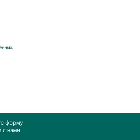
енных.
те форму
и с нами