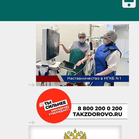
-->
-->