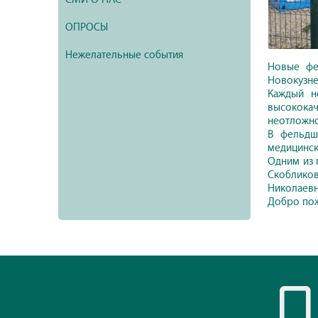
ОПРОСЫ
Нежелательные события
Новые фе
Новокузне
Каждый н
высококач
неотложно
В фельдш
медицинск
Одним из 
Скоблико
Николаевны
Добро пож