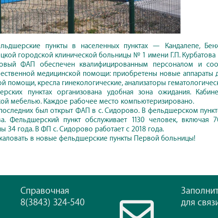
льдшерские пункты в населенных пунктах — Кандалепе, Бенж
цкой городской клинической больницы № 1 имени Г.П. Курбатова
овый ФАП обеспечен квалифицированным персоналом и соот
ественной медицинской помощи: приобретены новые аппараты дл
й помощи, кресла гинекологические, анализаторы гематологическ
ерских пунктах организована удобная зона ожидания. Каби
ой мебелью. Каждое рабочее место компьютеризировано.
последних был открыт ФАП в с. Сидорово. В фельдшерском пункт
ва. Фельдшерский пункт обслуживает 1130 человек, включая 
 34 года. В ФП с. Сидорово работает с 2018 года.
аловать в новые фельдшерские пункты Первой больницы!
Справочная
Заполни
8(3843) 324-540
для связ