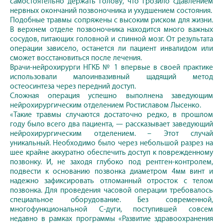
самостоятельно держать голову, что грозило сдавлением
нервных окончаний позвоночника и ухудшением состояния.
Подобные травмы сопряжены с высоким риском для жизни.
В верхнем отделе позвоночника находится много важных
сосудов, питающих головной и спинной мозг. От результата
операции зависело, останется ли пациент инвалидом или
сможет восстановиться после лечения.
Врачи-нейрохирурги НГКБ № 1 впервые в своей практике
использовали малоинвазивный щадящий метод
остеосинтеза через передний доступ.
Сложная операция успешно выполнена заведующим
нейрохирургическим отделением Ростиславом Лысенко.
«Такие травмы случаются достаточно редко, в прошлом
году было всего два пациента, — рассказывает заведующий
нейрохирургическим отделением. – Этот случай
уникальный. Необходимо было через небольшой разрез на
шее крайне аккуратно обеспечить доступ к поврежденному
позвонку. И, не заходя глубоко под рентген-контролем,
подвести к основанию позвонка диаметром 4мм винт и
надежно зафиксировать отломанный отросток с телом
позвонка. Для проведения часовой операции требовалось
специальное оборудование. Без современной,
многофункциональной С-дуги, поступившей совсем
недавно в рамках программы «Развитие здравоохранения