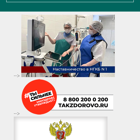
-->
-->