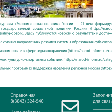
 журнала «Экономическая политика России — 21 век» формиру
государственной социальной политики России» (https://narod-inf
czialnyj-obzor/). Здесь публикуются новости о результатах и дост
ективных направлениях развития системы образования субъектов РФ
ивном опыте в сфере здравоохранения (https://narod-inform.ru/ca
ых культурно-спортивных событиях (https://narod-inform.ru/catego
ьных программах поддержки населения регионов России (https://na
Справочная
Заполни
8(3843) 324-540
для связ