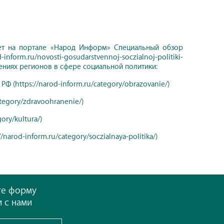
ет на портале «Народ Информ» Специальный обзор
orm.ru/novosti-gosudarstvennoj-soczialnoj-politiki-
ижениях регионов в сфере социальной политики:
 (https://narod-inform.ru/category/obrazovanie/)
tegory/zdravoohranenie/)
ry/kultura/)
rod-inform.ru/category/soczialnaya-politika/)
те форму
и с нами