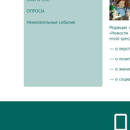
ОПРОСЫ
Нежелательные события
Редакция
«Новости 
rossii-spe
— о персп
— о позит
— о значим
— о социал