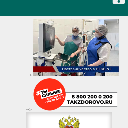
-->
-->