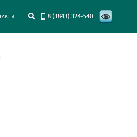
8 (3843) 324-540
ТАКТЫ
-->
е