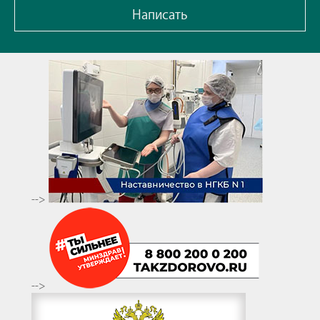
Написать
-->
-->