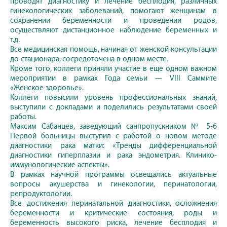
проводят диагностику и лечение бесплодия, различных
гинекологических заболеваний, помогают женщинам в
сохранении беременности и проведении родов,
осуществляют дистанционное наблюдение беременных и
т.д.
Все медицинская помощь, начиная от женской консультации
до стационара, сосредоточена в одном месте.
Кроме того, коллеги приняли участие в еще одном важном
мероприятии в рамках Года семьи — VIII Саммите
«Женское здоровье».
Коллеги повысили уровень профессиональных знаний,
выступили с докладами и поделились результатами своей
работы.
Максим Сабанцев, заведующий санпропускником № 5-6
Первой больницы выступил с работой о новом методе
диагностики рака матки: «Тренды дифференциальной
диагностики гиперплазии и рака эндометрия. Клинико-
иммунологические аспекты».
В рамках научной программы освещались актуальные
вопросы акушерства и гинекологии, перинатологии,
репродуктологии.
Все достижения перинатальной диагностики, осложнения
беременности и критические состояния, роды и
беременность высокого риска, лечение бесплодия и