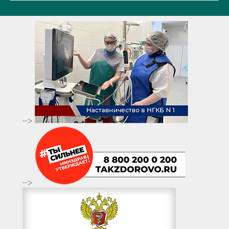
-->
-->