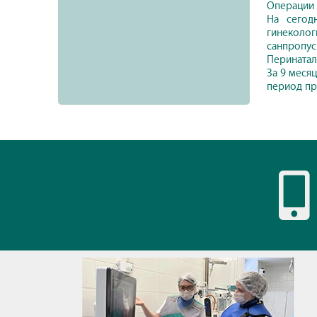
Операции 
На сегод
гинеколо
санпропус
Перинатал
За 9 меся
период пр