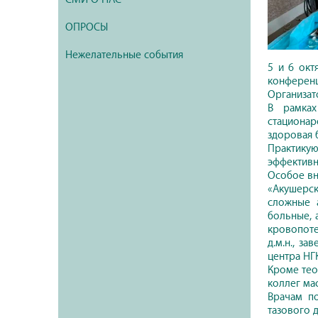
ОПРОСЫ
Нежелательные события
5 и 6 окт
конференц
Организат
В рамках
стационар
здоровая 
Практику
эффективн
Особое вн
«Акушерск
сложные 
больные, 
кровопоте
д.м.н., з
центра НГ
Кроме тео
коллег мас
Врачам п
тазового 