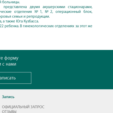
й больницы.
 представлена двумя акушерскими стационарами,
гические отделения №1, №2, операционный блок,
оровья семьи и репродукции.
 а также Юга Кузбасса.
22 ребенка. В гинекологических отделениях за этот же
те форму
и с нами
аписать
Запись
ОФИЦИАЛЬНЫЙ ЗАПРОС
ОТЗЫВЫ