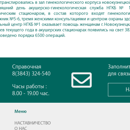
транслировались в зал гинекологического корпуса новокузнецко
няшний день акушерско-гинекологическая служба НГКБ № 1
гическим стационаром, в состав которого входят гинеколо
кник №5-6, тремя женскими консультациями и центром охраны зд
ьный центр НГКБ №1 оказывает помощь женщинам г. Новокузнецка,
цев текущего года в акушерских стационарах появились на свет 38
оведено порядка 6500 операций.
Справочная
Заполни
8(3843) 324-540
для связ
Часы работы :
Н
8.00 - 19.00 час.
Меню
НАСТАВНИЧЕСТВО
О НАС