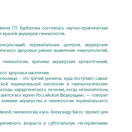
ни Г.П. Курбатова состоялась научно-практическая
я врачей-акушеров-гинекологов.
нсультаций, перинатальных центров, акушерских
женского здоровья: раннее выявление онкопатологий,
гинекологии, причины акушерских кровотечений,
ого здоровья населения.
льницы – это третий уровень, куда поступают самые
кой перинатальной патологии и гинекологические
тоды хирургического лечения, когда незначительна
ьзуются все врачи Российской Федерации», — говорит
р клиники акушерства и гинекологии перинатального
вной гинекологии, к.м.н. Александр Басос провел для
ктивного возраста и субтотальную гистерэктомию