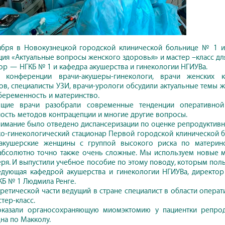
ября в Новокузнецкой городской клинической больнице № 1 име
ия «Актуальные вопросы женского здоровья» и мастер –класс дл
ор — НГКБ № 1 и кафедра акушерства и гинекологии НГИУВа.
 конференции врачи-акушеры-гинекологи, врачи женских ко
ов, специалисты УЗИ, врачи-урологи обсудили актуальные темы 
беременность и материнство.
ющие врачи разобрали современные тенденции оперативной 
ость методов контрацепции и многие другие вопросы.
имание было отведено диспансеризации по оценке репродуктивн
о-гинекологический стационар Первой городской клинической бо
акушерские женщины с группой высокого риска по материнс
абсолютно точно также очень сложные. Мы используем новые ме
ря. И выпустили учебное пособие по этому поводу, которым пол
аведующая кафедрой акушерства и гинекологии НГИУВа, директо
КБ № 1 Людмила Ренге.
ретической части ведущий в стране специалист в области операти
тер-класс.
оказали органосохраняющую миомэктомию у пациентки репроду
дна по Макколу.