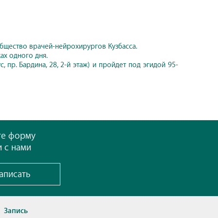
общество врачей-нейрохирургов Кузбасса.
ах одного дня.
пр. Бардина, 28, 2-й этаж) и пройдет под эгидой 95-
те форму
и с нами
аписать
Запись