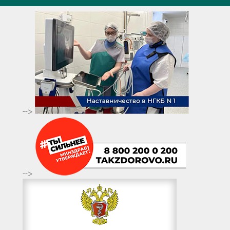
-->
-->