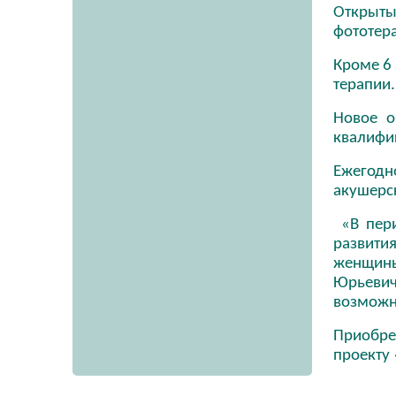
Открыты
фототер
Кроме 6
терапии
Новое о
квалифи
Ежегодн
акушерс
«В пери
развити
женщины
Юрьевич
возможн
Приобре
проекту 