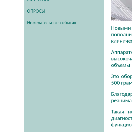
ОПРОСЫ
Нежелательные события
Новыми 
пополни
клиничес
Аппарат
высокоч
объемы 
Это обо
500 гра
Благода
реанимат
Такая н
диагнос
функцио