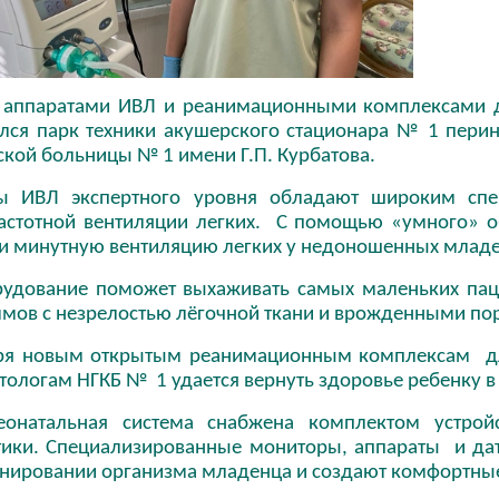
аппаратами ИВЛ и реанимационными комплексами 
лся парк техники акушерского стационара № 1 перин
кой больницы № 1 имени Г.П. Курбатова.
ы ИВЛ экспертного уровня обладают широким спе
астотной вентиляции легких. С помощью «умного» 
и минутную вентиляцию легких у недоношенных младе
рудование поможет выхаживать самых маленьких па
ммов с незрелостью лёгочной ткани и врожденными по
ря новым открытым реанимационным комплексам дл
ологам НГКБ № 1 удается вернуть здоровье ребенку в
еонатальная система снабжена комплектом устро
тики. Специализированные мониторы, аппараты и д
нировании организма младенца и создают комфортные