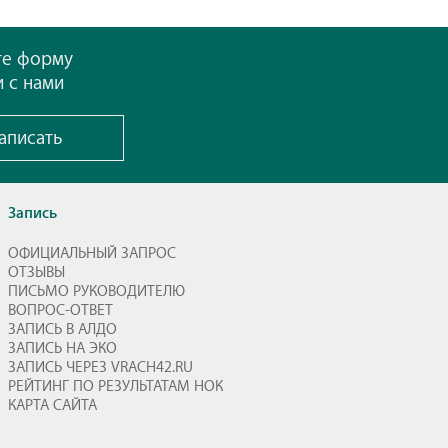
те форму
и с нами
аписать
Запись
ОФИЦИАЛЬНЫЙ ЗАПРОС
ОТЗЫВЫ
ПИСЬМО РУКОВОДИТЕЛЮ
ВОПРОС-ОТВЕТ
ЗАПИСЬ В АЛДО
ЗАПИСЬ НА ЭКО
ЗАПИСЬ ЧЕРЕЗ VRACH42.RU
РЕЙТИНГ ПО РЕЗУЛЬТАТАМ НОК
КАРТА САЙТА