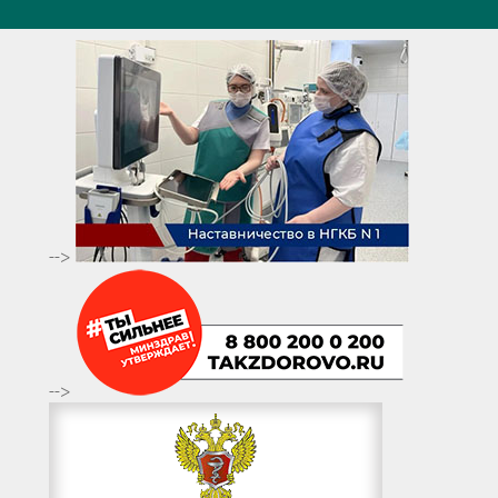
-->
-->