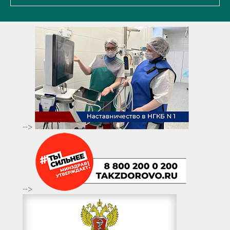
-->
-->