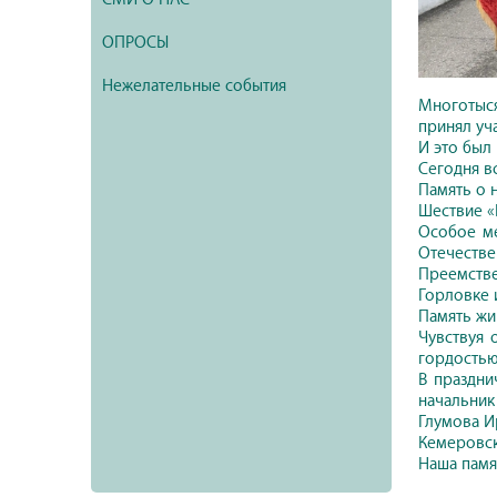
ОПРОСЫ
Нежелательные события
Многотыс
принял уч
И это был 
Сегодня в
Память о 
Шествие «
Особое ме
Отечестве
Преемстве
Горловке 
Память жи
Чувствуя 
гордостью
В праздни
начальник
Глумова И
Кемеровск
Наша памят