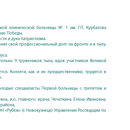
ой клинической больницы № 1 им. Г.П. Курбатова
Дню Победы.
сти и духа патриотизма.
нял свой профессиональный долг на фронте и в тылу.
уса.
только 9 тружеников тыла, вдов участников Великой
я. Коллеги, как и их предшественники, трудятся в
.
молодые специалисты Первой больницы с трепетом и
на, и.о. главного врача, Чечеткина Елена Ивановна,
района,
 «Рубеж» (г. Новокузнецк) Управления Росгвардии по