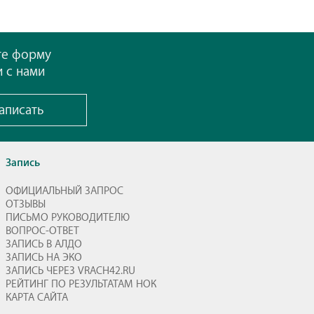
те форму
и с нами
аписать
Запись
ОФИЦИАЛЬНЫЙ ЗАПРОС
ОТЗЫВЫ
ПИСЬМО РУКОВОДИТЕЛЮ
ВОПРОС-ОТВЕТ
ЗАПИСЬ В АЛДО
ЗАПИСЬ НА ЭКО
ЗАПИСЬ ЧЕРЕЗ VRACH42.RU
РЕЙТИНГ ПО РЕЗУЛЬТАТАМ НОК
КАРТА САЙТА