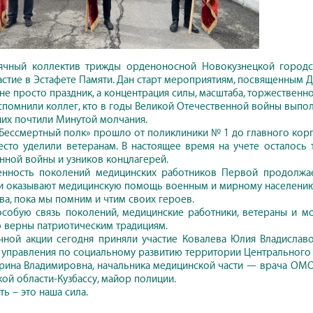
ячный коллектив трижды орденоносной Новокузнецкой городск
астие в Эстафете Памяти. Дан старт мероприятиям, посвященным 
не просто праздник, а концентрация силы, масштаба, торжественно
спомнили коллег, кто в годы Великой Отечественной войны выпол
них почтили Минутой молчания.
Бессмертный полк» прошло от поликлиники № 1 до главного корп
сто уделили ветеранам. В настоящее время на учете осталось 
нной войны и узников концлагерей.
нность поколений медицинских работников Первой продолжаетс
и оказывают медицинскую помощь военным и мирному населению
ва, пока мы помним и чтим своих героев.
особую связь поколений, медицинские работники, ветераны и 
 верны патриотическим традициям.
чной акции сегодня приняли участие Ковалева Юлия Владиславов
 управления по социальному развитию территории Центрального 
рина Владимировна, начальника медицинской части — врача ОМОН
ой области-Кузбассу, майор полиции.
ь – это наша сила.