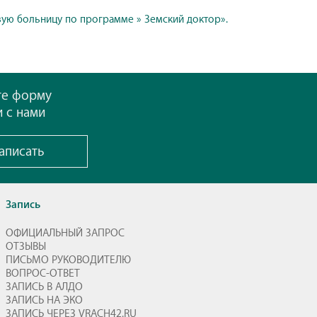
вую больницу по программе » Земский доктор».
те форму
и с нами
аписать
Запись
ОФИЦИАЛЬНЫЙ ЗАПРОС
ОТЗЫВЫ
ПИСЬМО РУКОВОДИТЕЛЮ
ВОПРОС-ОТВЕТ
ЗАПИСЬ В АЛДО
ЗАПИСЬ НА ЭКО
ЗАПИСЬ ЧЕРЕЗ VRACH42.RU