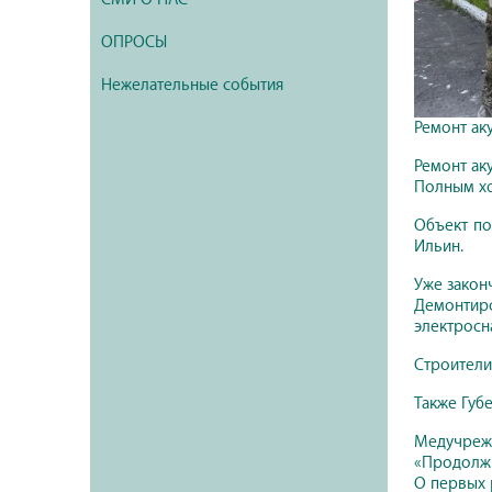
ОПРОСЫ
Нежелательные события
Ремонт ак
Ремонт ак
Полным хо
Объект по
Ильин.
Уже закон
Демонтиро
электросн
Строители
Также Губ
Медучрежд
«Продолжи
О первых 