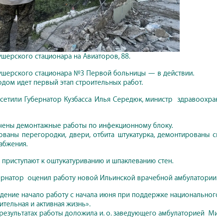
ушерского стационара на Авиаторов, 88.
ушерского стационара №3 Первой больницы — в действии.
дом идет первый этап строительных работ.
сетили Губернатор Кузбасса Илья Середюк, министр здравоохран
чены демонтажные работы по инфекционному блоку.
ваны перегородки, двери, отбита штукатурка, демонтированы с
абжения.
 приступают к оштукатуриванию и шпаклеванию стен.
ернатор оценил работу новой Ильинской врачебной амбулатории
ение начало работу с начала июня при поддержке национальног
тельная и активная жизнь».
результатах работы доложила и. о. заведующего амбулаторией М