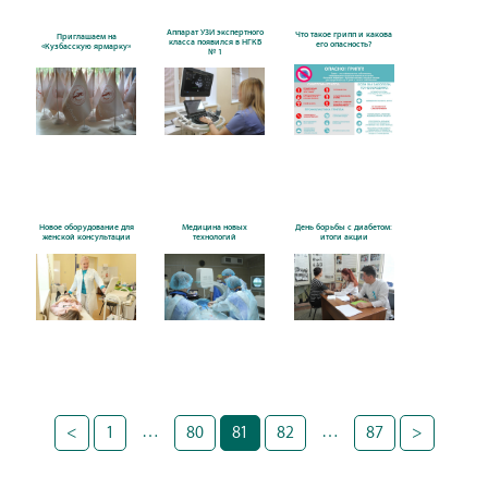
Аппарат УЗИ экспертного
Что такое грипп и какова
Приглашаем на
класса появился в НГКБ
его опасность?
«Кузбасскую ярмарку»
№ 1
Новое оборудование для
Медицина новых
День борьбы с диабетом:
женской консультации
технологий
итоги акции
…
…
1
80
81
82
87