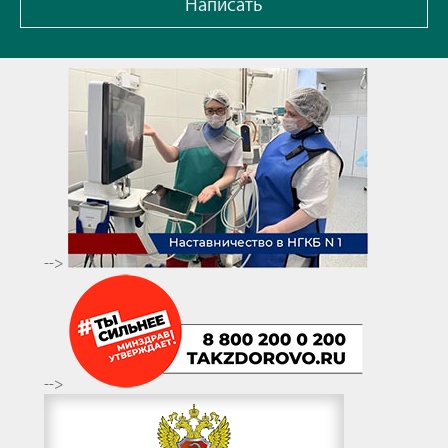
Написать
-->
-->