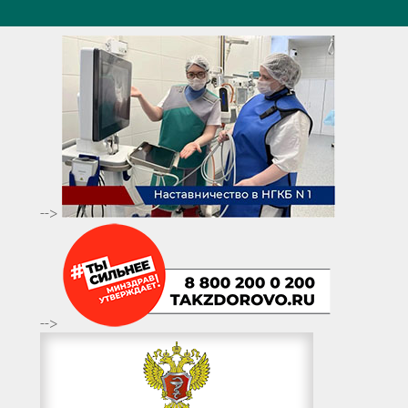
-->
-->